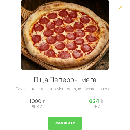
Виберіть спосіб доставки, щоб зробити замовлення
0
₴
Сети піц
Комбо сети
Піца
Вся піца
Піца
Умови доставки
Піца Пепероні мега
Соус Папа Джон, сир Моцарела, ковбаска Пепероні.
1000 г
624
ВИХІД
ЦІНА
Піца
ЗАМОВИТИ