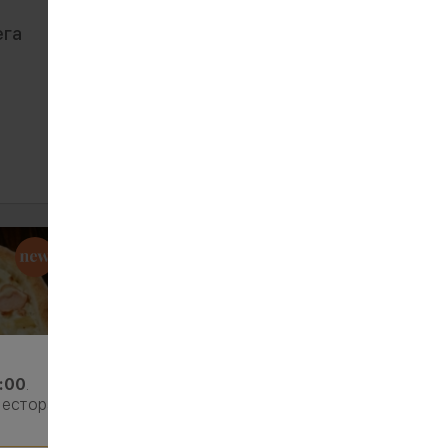
Піца Мисливська з
ега
сирним бортом
428
570 г
ЗАМОВИТИ
:00
.
ресторан