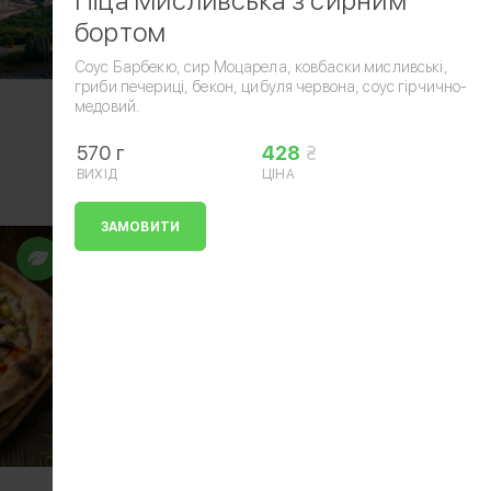
Піца Мисливська з сирним
бортом
Соус Барбекю, сир Моцарела, ковбаски мисливські,
гриби печериці, бекон, цибуля червона, соус гірчично-
медовий.
570 г
428
ВИХІД
ЦІНА
ЗАМОВИТИ