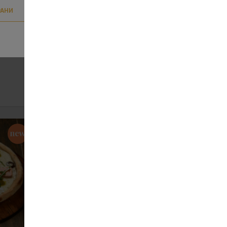
РАНИ
ика
Піца Гавайська мега
562
1020 г
ЗАМОВИТИ