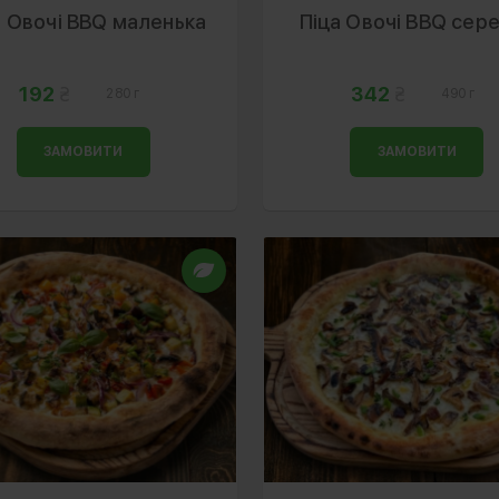
а Овочі BBQ маленька
Піца Овочі BBQ сер
192
342
280 г
490 г
ЗАМОВИТИ
ЗАМОВИТИ