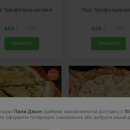
а Трюфельна велика
Піца Трюфельна м
489
658
770 г
1110 г
ЗАМОВИТИ
ЗАМОВИТИ
торан
Папа Джон
приймає замовлення на доставку з
10
те оформити попереднє замовлення або вибрати інший 