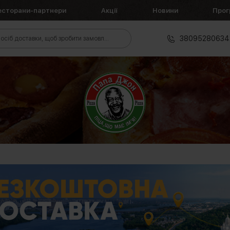
есторани-партнери
Акції
Новини
Прог
38095280634
осіб доставки, щоб зробити замовлення