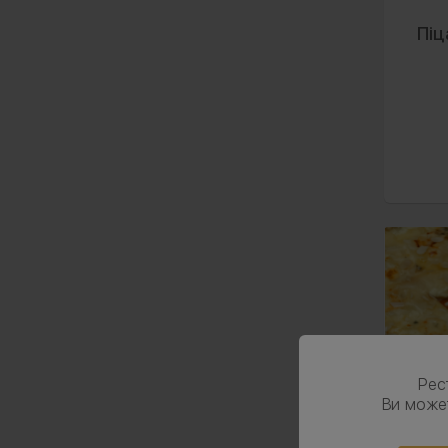
Піц
Рес
Ви може