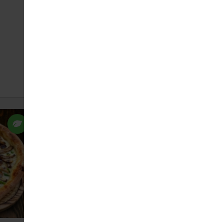
Піца Трюфельна середня
347
480 г
ЗАМОВИТИ