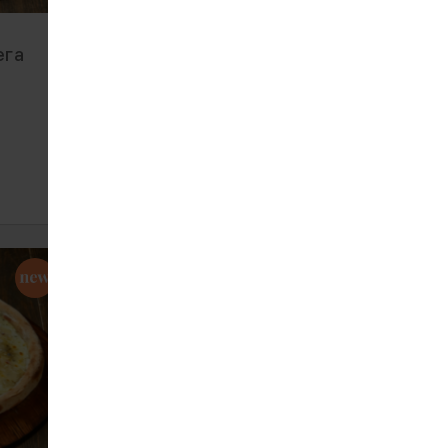
ега
Піца Теріякі мега
562
1110 г
ЗАМОВИТИ