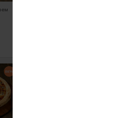
крем
Піца з лососем та крем
сиром велика
488
760 г
ЗАМОВИТИ