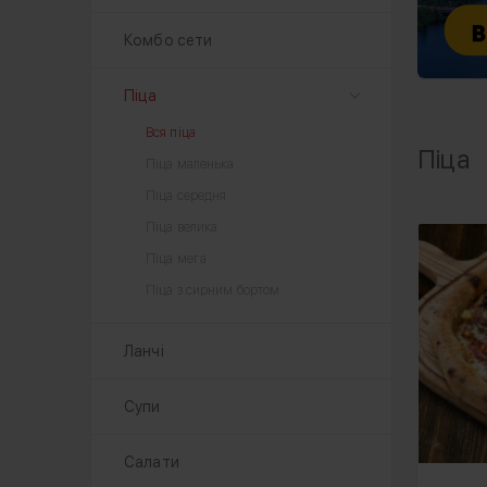
Комбо сети
Піца
Вся піца
Піца
Піца маленька
Піца середня
Піца велика
Піца мега
Піца з сирним бортом
Ланчі
Супи
Салати