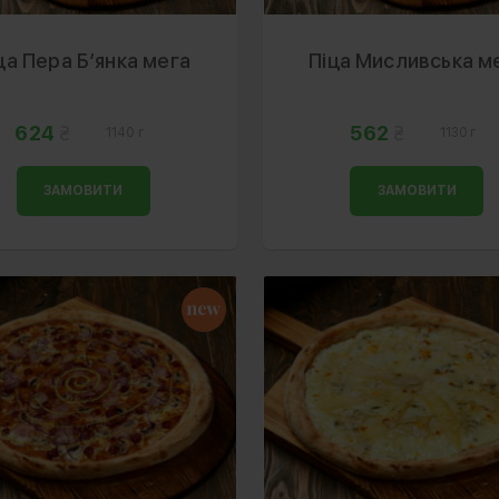
ца Пера Б’янка мега
Піца Мисливська м
624
562
1140 г
1130 г
ЗАМОВИТИ
ЗАМОВИТИ