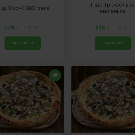
Піца Трюфельна
іца Овочі BBQ мега
маленька
579
218
1140 г
270 г
ЗАМОВИТИ
ЗАМОВИТИ