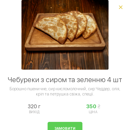
Виберіть спосіб доставки, щоб зробити замовлення
0
₴
Ресторан
Папа Джон
приймає замовлення на
доставку з
10:00
.
Сети піц
Комбо сети
Піца
Вся піца
Піца
Ви можете оформити попереднє замовлення або
вибрати інший ресторан
ПОПЕРЕДНЄ ЗАМОВЛЕННЯ
ПОКАЗАТИ ВСІ ДОСТУПНІ РЕСТОРАНИ
Умови доставки
Чебуреки з сиром та зеленню 4 шт
Борошно пшеничне, сир кисломолочний, сир Чеддер, олія,
кріп та петрушка свіжа, спеції.
320 г
350
ВИХІД
ЦІНА
Закуски
ЗАМОВИТИ