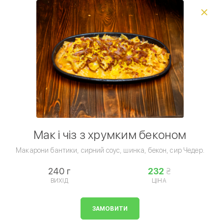
Виберіть спосіб доставки, щоб зробити замовлення
0
₴
Сети піц
Комбо сети
Піца
Вся піца
Піца
Умови доставки
Мак і чіз з хрумким беконом
Макарони бантики, сирний соус, шинка, бекон, сир Чедер.
240 г
232
ВИХІД
ЦІНА
Закуски
ЗАМОВИТИ