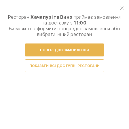
Виберіть спосіб доставки, щоб зробити замовлення
0
₴
Ресторан
Хачапурі та Вино
приймає замовлення
на доставку з
11:00
.
Комбо набори
Хачапурі
Хінкалі
Мангал "Гриль
Ви можете оформити попереднє замовлення або
вибрати інший ресторан
ПОПЕРЕДНЄ ЗАМОВЛЕННЯ
Умови доставки
ПОКАЗАТИ ВСІ ДОСТУПНІ РЕСТОРАНИ
На жаль, товарів немає.