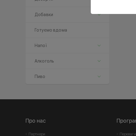
Добавки
Готуємо вдома
Напої
Алкоголь
Пиво
Про нас
Програ
Партнери
Переваги