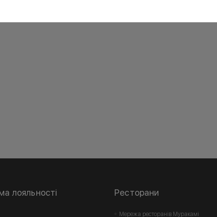
ма лояльності
Ресторани
Мережа ресторанів Муракамі