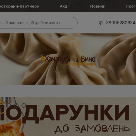
есторани-партнери
Акції
Новини
Прог
38095280634
осіб доставки, щоб зробити замовлення