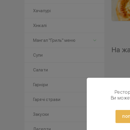
Хачапурі
Хінкалі
Мангал "Гриль" меню
На жа
Супи
Салати
Гарніри
Ресто
Ви може
Гарячі страви
Закуски
ПОП
Десерти