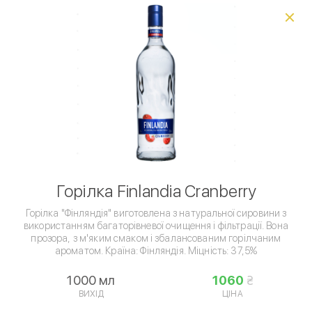
Виберіть спосіб доставки, щоб зробити замовлення
0
₴
Комбо набори
Хачапурі
Хінкалі
Мангал "Гриль
Умови доставки
Горілка Finlandia Cranberry
Горілка "Фінляндія" виготовлена ​​з натуральної сировини з
використанням багаторівневої очищення і фільтрації. Вона
прозора, з м'яким смаком і збалансованим горілчаним
ароматом. Країна: Фінляндія. Міцність: 37,5%
1000 мл
1060
Алкоголь • Горілка
ВИХІД
ЦІНА