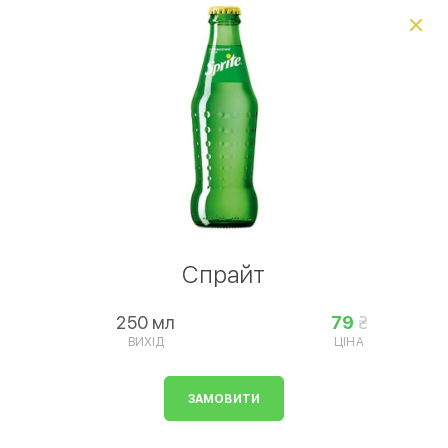
Виберіть спосіб доставки, щоб зробити замовлення
0
₴
Комбо набори
Хачапурі
Хінкалі
Мангал "Гриль
Умови доставки
Спрайт
250 мл
79
ВИХІД
ЦІНА
ЗАМОВИТИ
Напої • Напої газовані