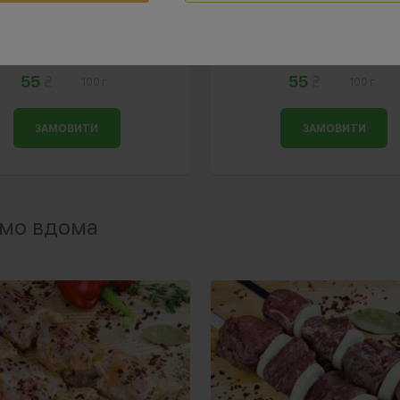
Огірок
Помідор
55
55
100 г
100 г
ЗАМОВИТИ
ЗАМОВИТИ
ємо вдома