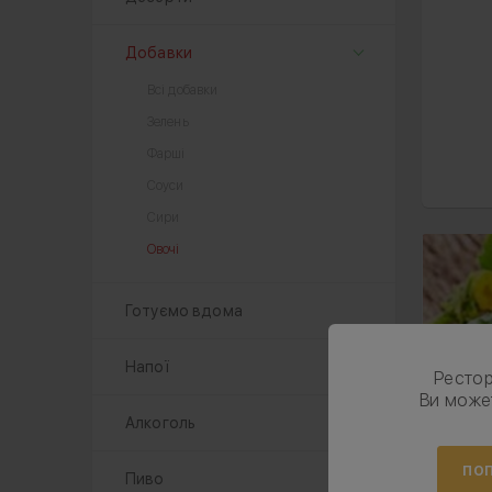
Добавки
Всі добавки
Зелень
Фарші
Соуси
Сири
Овочі
Готуємо вдома
Напої
Ресто
Ви може
Алкоголь
ПОП
Пиво