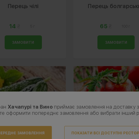
Перець чілі
Перець болгарськ
14
65
5 г
100 г
ЗАМОВИТИ
ЗАМОВИТИ
ран
Хачапурі та Вино
приймає замовлення на доставку 
те оформити попереднє замовлення або вибрати інший 
ЕРЕДНЄ ЗАМОВЛЕННЯ
ПОКАЗАТИ ВСІ ДОСТУПНІ РЕСТО