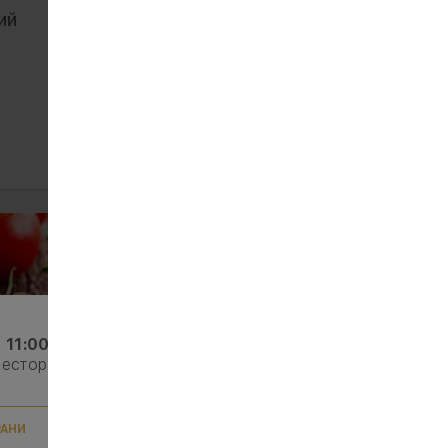
ий
Цибуля червона
5
10 г
ЗАМОВИТИ
з
11:00
.
ресторан
РАНИ