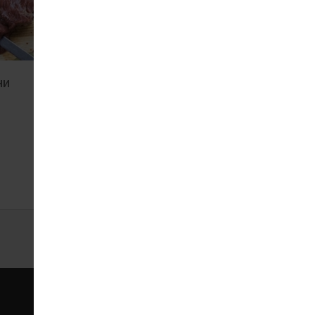
ни
Шашлик з свинного
ошийка маринований
470
1000 г
ЗАМОВИТИ