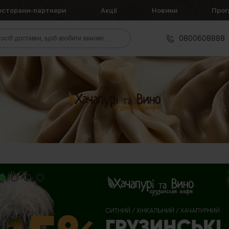
есторани-партнери
Акції
Новини
Прог
0800608888
осіб доставки, щоб зробити замовлення