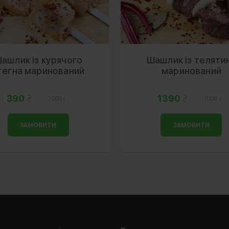
ашлик із курячого
Шашлик із теляти
тегна маринований
маринований
390
1390
1000 г
1000 г
ЗАМОВИТИ
ЗАМОВИТИ