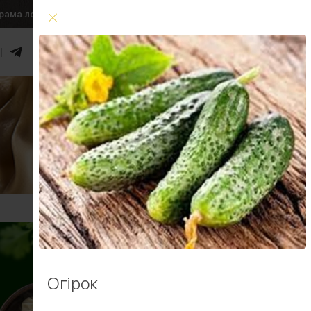
рама лояльності
Умови доставки
0
₴
Увійти
Умови доставки
Огірок