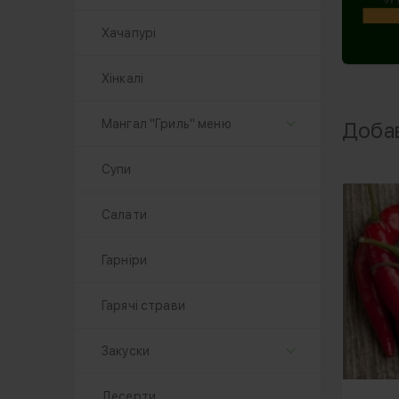
Хачапурі
Хінкалі
Мангал "Гриль" меню
Добав
Супи
Салати
Гарніри
Гарячі страви
Закуски
Десерти