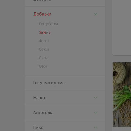
Добавки
Всі добавки
Зелень
Фарші
Соуси
Сири
Овочі
Готуємо вдома
Напої
Алкоголь
Пиво