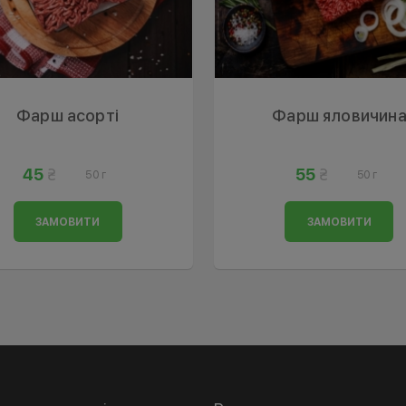
Фарш асорті
Фарш яловичин
45
55
50 г
50 г
ЗАМОВИТИ
ЗАМОВИТИ