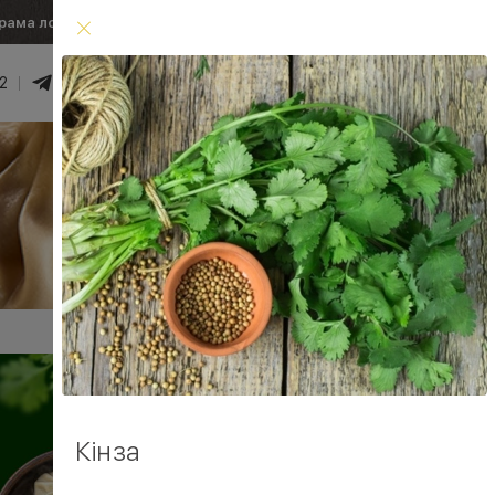
рама лояльності
Умови доставки
2
0
₴
Увійти
Умови доставки
Кінза