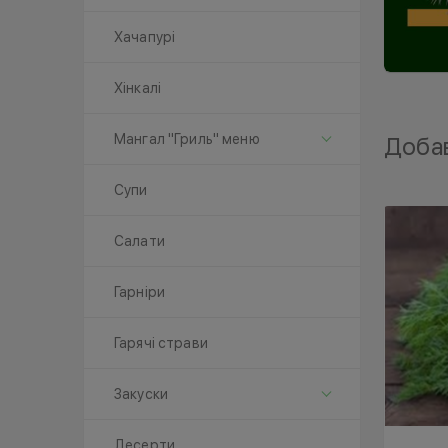
Хачапурі
Хінкалі
Мангал "Гриль" меню
Добав
Супи
Салати
Гарніри
Гарячі страви
Закуски
Десерти