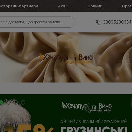
есторани-партнери
Акції
Новини
Прог
38095280634
осіб доставки, щоб зробити замовлення