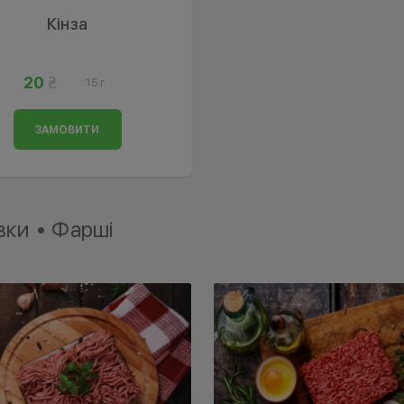
Кінза
20
15 г
ЗАМОВИТИ
ки • Фарші