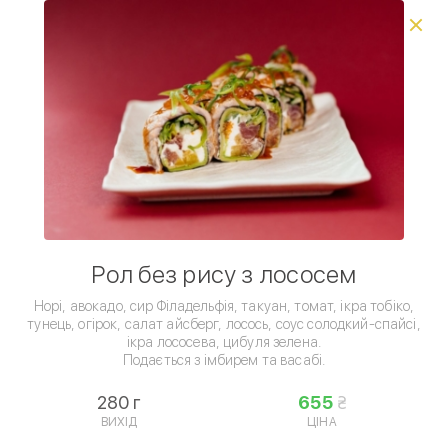
Виберіть спосіб доставки, щоб зробити замовлення
0
₴
Популярне
Час подарунків
Сети
Комбо з Coca-Cola
Умови доставки
Рол без рису з лососем
Норі, авокадо, сир Філадельфія, такуан, томат, ікра тобіко,
тунець, огірок, салат айсберг, лосось, соус солодкий-спайсі,
ікра лососева, цибуля зелена.
Подається з імбирем та васабі.
280 г
655
Роли • Premium Rolls
ВИХІД
ЦІНА