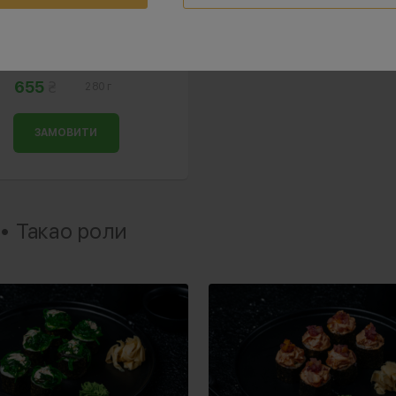
 без рису з лососем
655
280 г
ЗАМОВИТИ
• Такао роли