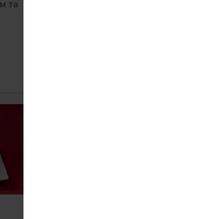
ем та
Рол з креветкою
655
380 г
ЗАМОВИТИ