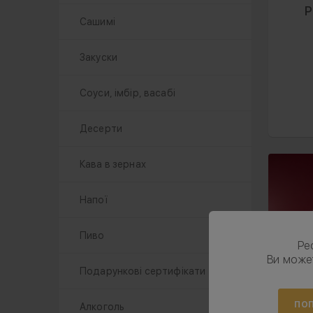
Р
Сашимі
Закуски
Соуси, імбір, васабі
Десерти
Кава в зернах
Напої
Пиво
Ре
Ви може
Подарункові сертифікати
ПОП
Алкоголь