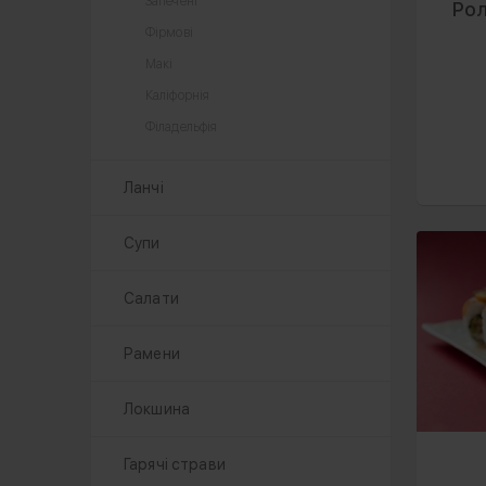
Запечені
Рол
Фірмові
Макі
Каліфорнія
Філадельфія
Ланчі
Супи
Салати
Рамени
Локшина
Гарячі страви