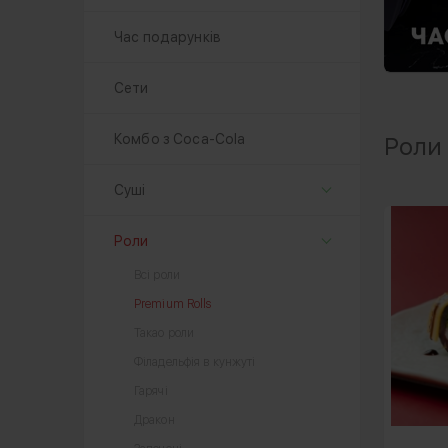
Час подарунків
Сети
Комбо з Coca-Cola
Роли 
Суші
Роли
Всі роли
Premium Rolls
Такао роли
Філадельфія в кунжуті
Гарячі
Дракон