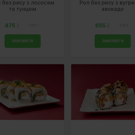
 без рису з лососем
Рол без рису з вугр
та тунцем
авокадо
475
655
250 г
300 г
ЗАМОВИТИ
ЗАМОВИТИ