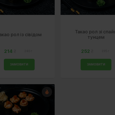
Такао рол зі спай
акао рол із сівідом
тунцем
214
252
240 г
235 г
ЗАМОВИТИ
ЗАМОВИТИ