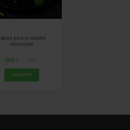
Такао рол зі спайсі
лососем
262
235 г
ЗАМОВИТИ