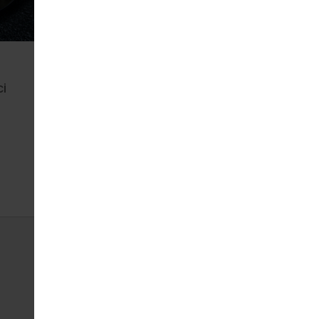
сі
Такао рол зі спайсі
креветкою
256
230 г
ЗАМОВИТИ