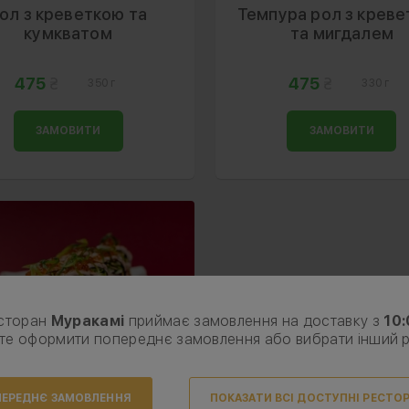
ол з креветкою та
Темпура рол з крев
кумкватом
та мигдалем
475
475
350 г
330 г
ЗАМОВИТИ
ЗАМОВИТИ
сторан
Муракамі
приймає замовлення на доставку з
10
те оформити попереднє замовлення або вибрати інший 
ЕРЕДНЄ ЗАМОВЛЕННЯ
ПОКАЗАТИ ВСІ ДОСТУПНІ РЕСТО