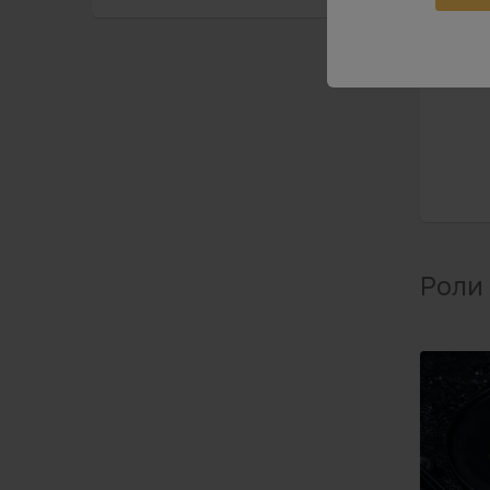
Рол
Роли 