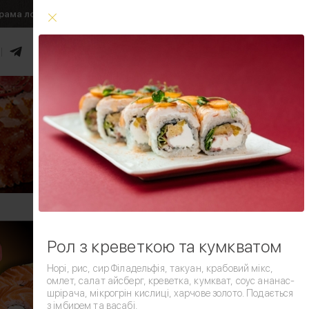
рама лояльності
Умови доставки
0
₴
Увійти
Умови доставки
Рол з креветкою та кумкватом
Норі, рис, сир Філадельфія, такуан, крабовий мікс,
омлет, салат айсберг, креветка, кумкват, соус ананас-
шрірача, мікрогрін кислиці, харчове золото. Подається
з імбирем та васабі.