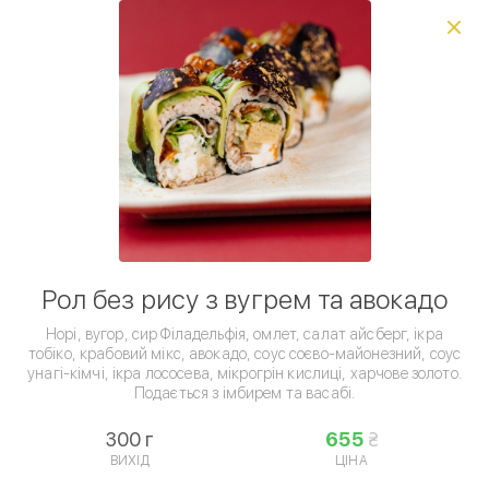
Виберіть спосіб доставки, щоб зробити замовлення
0
₴
Популярне
Час подарунків
Сети
Комбо з Coca-Cola
Умови доставки
Рол без рису з вугрем та авокадо
Норі, вугор, сир Філадельфія, омлет, салат айсберг, ікра
тобіко, крабовий мікс, авокадо, соус соєво-майонезний, соус
унагі-кімчі, ікра лососева, мікрогрін кислиці, харчове золото.
Подається з імбирем та васабі.
300 г
655
Роли • Premium Rolls
ВИХІД
ЦІНА